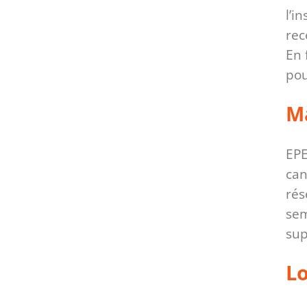
l’i
rec
En 
pou
M
EPE
can
rés
sem
sup
Lo