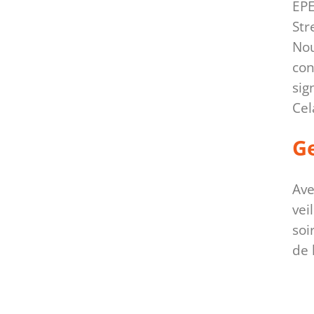
EPE
Str
Nou
con
sig
Cel
Ge
Ave
vei
soi
de 