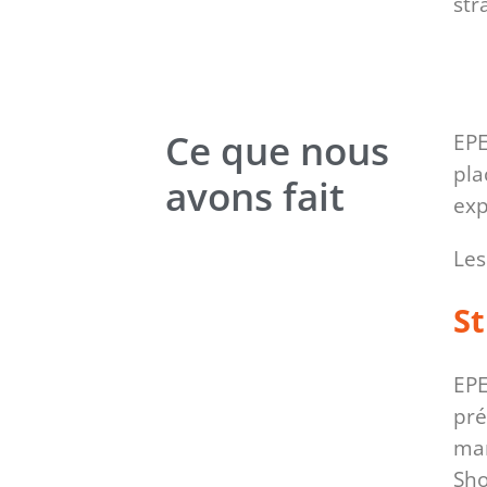
str
Ce que nous
EPE
pla
avons fait
exp
Les
S
EPE
pré
ma
Sho