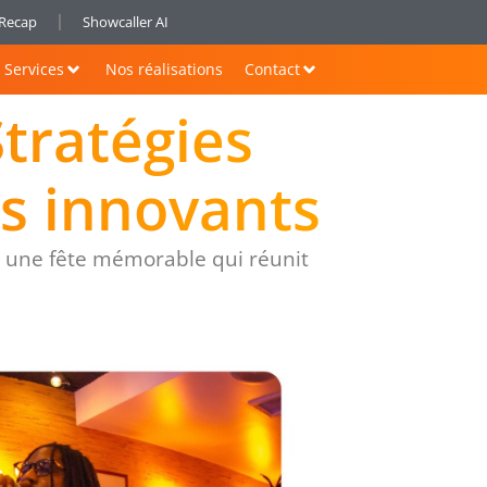
nRecap
Showcaller AI
Services
Nos réalisations
Contact
tratégies
s innovants
 une fête mémorable qui réunit