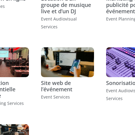
groupe de musique
publicité p
ces
live et d’un DJ
événement
Event Audiovisual
Event Plannin
Services
tion
Site web de
Sonorisati
tielle
l’événement
Event Audiovi
e
Event Services
Services
ing Services