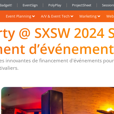
BadgeIt!
EventSign
PolyPlay
ProjectSheet
Sessio
Event Planning
A/V & Event Tech
Marketing
Web 
rty @ SXSW 2024 S
ment d’événement
ies innovantes de financement d'événements pour
tivaliers.