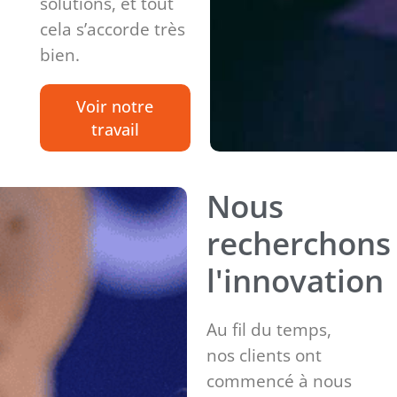
solutions, et tout
cela s’accorde très
bien.
Voir notre
travail
Nous
recherchons
l'innovation
Au fil du temps,
nos clients ont
commencé à nous