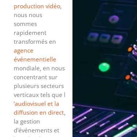
production vidéo
,
nous nous
sommes
rapidement
transformés en
agence
événementielle
mondiale, en nous
concentrant sur
plusieurs secteurs
verticaux tels que l
‘audiovisuel et la
diffusion en direct
,
la gestion
d’événements et