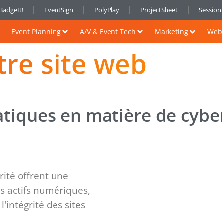
BadgeIt!
EventSign
PolyPlay
ProjectSheet
Sessio
Event Planning
A/V & Event Tech
Marketing
Web 
tre site web
atiques en matière de cyber
rité offrent une
s actifs numériques,
l'intégrité des sites