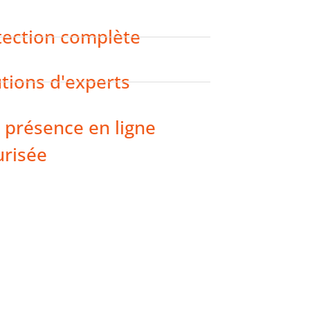
tection complète
tions d'experts
 présence en ligne
urisée