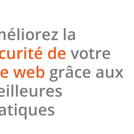
éliorez la
curité de
votre
te web
grâce aux
illeures
atiques