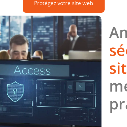
Protégez votre site web
Am
sé
si
me
pr