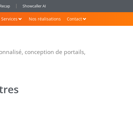
nRecap
Showcaller AI
Services
Nos réalisations
Contact
nnalisé, conception de portails,
tres