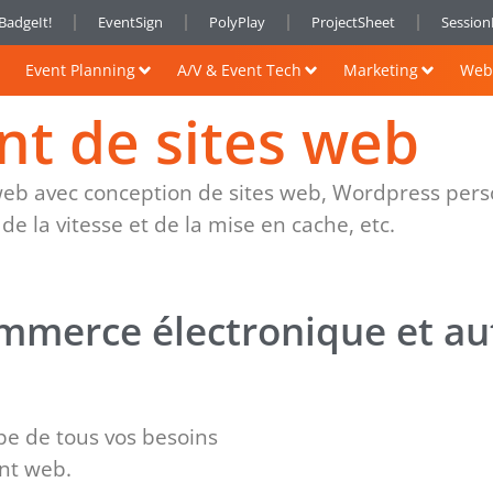
BadgeIt!
EventSign
PolyPlay
ProjectSheet
Sessio
Event Planning
A/V & Event Tech
Marketing
Web 
t de sites web
eb avec conception de sites web, Wordpress perso
de la vitesse et de la mise en cache, etc.
ommerce électronique et au
e de tous vos besoins
nt web.