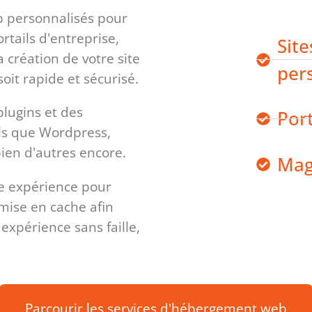
eb personnalisés pour
tails d'entreprise,
Sit
 création de votre site
per
soit rapide et sécurisé.
plugins et des
Port
ls que Wordpress,
ien d'autres encore.
Mag
re expérience pour
 mise en cache afin
e expérience sans faille,
Parcourir les services d'hébergement web