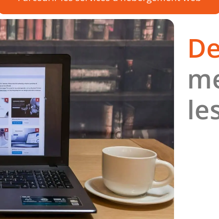
De
me
le