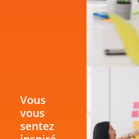
Vous
vous
sentez
inspiré