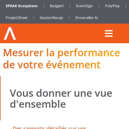
EPEAK Ecosystem
BadgeIt!
EventSign
PolyPlay
ProjectSheet
SessionRecap
Showcaller AI
Mesurer la performance
de votre événement
Vous donner une vue
d'ensemble
Des rapports détaillés sur vos