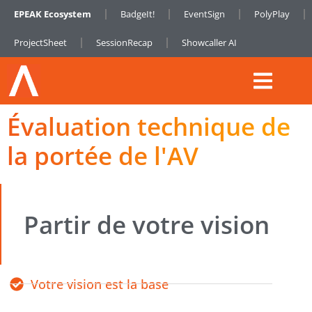
EPEAK Ecosystem
BadgeIt!
EventSign
PolyPlay
ProjectSheet
SessionRecap
Showcaller AI
Évaluation technique de
la portée de l'AV
Partir de votre vision
Votre vision est la base