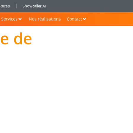
nRecap
Showcaller AI
Services
Nos réalisations
Contact
e de