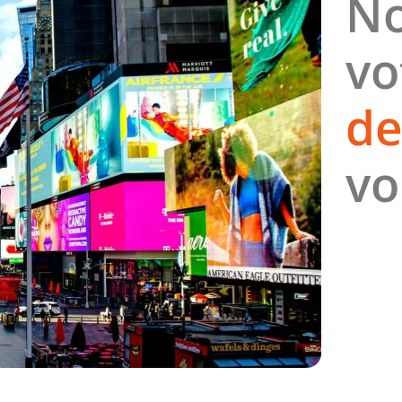
No
vo
de
vo