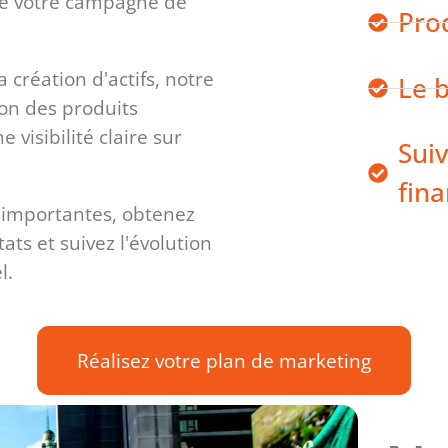
re votre campagne de
Pro
a création d'actifs, notre
Le 
ion des produits
e visibilité claire sur
Suiv
.
fin
 importantes, obtenez
tats et suivez l'évolution
l.
Réalisez votre plan de marketing