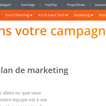
BadgeIt!
EventSign
PolyPlay
ProjectSheet
Sessio
Event Planning
A/V & Event Tech
Marketing
Web 
s votre campagn
plan de marketing
s idées ou que vous
 notre équipe est à vos