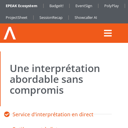
EPEAK Ecosystem
BadgeIt!
EventSign
PolyPlay
ProjectSheet
SessionRecap
Showcaller AI
Une interprétation
abordable sans
compromis
Service d'interprétation en direct