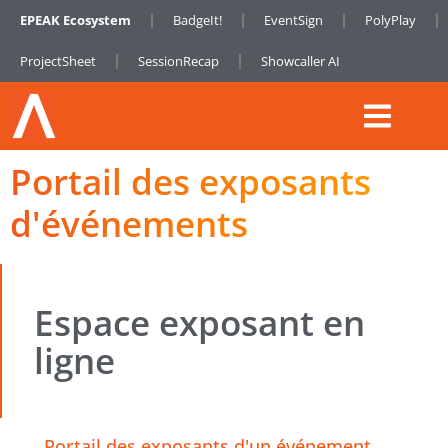
EPEAK Ecosystem
BadgeIt!
EventSign
PolyPlay
ProjectSheet
SessionRecap
Showcaller AI
Portail des exposants
d'événements
Espace exposant en
ligne
Portail des exposants d'un événement