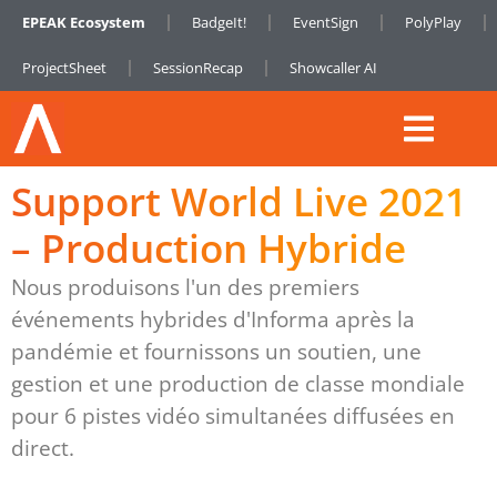
EPEAK Ecosystem
BadgeIt!
EventSign
PolyPlay
ProjectSheet
SessionRecap
Showcaller AI
Support World Live 2021
– Production Hybride
Nous produisons l'un des premiers
événements hybrides d'Informa après la
pandémie et fournissons un soutien, une
gestion et une production de classe mondiale
pour 6 pistes vidéo simultanées diffusées en
direct.