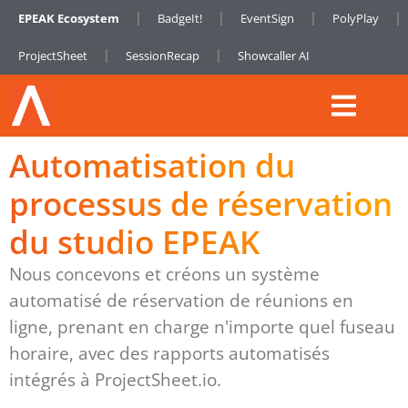
EPEAK Ecosystem
BadgeIt!
EventSign
PolyPlay
ProjectSheet
SessionRecap
Showcaller AI
Automatisation du
processus de réservation
du studio EPEAK
Nous concevons et créons un système
automatisé de réservation de réunions en
ligne, prenant en charge n'importe quel fuseau
horaire, avec des rapports automatisés
intégrés à ProjectSheet.io.