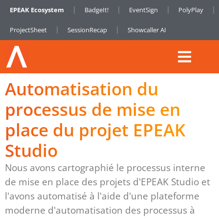
EPEAK Ecosystem
BadgeIt!
EventSign
PolyPlay
ProjectSheet
SessionRecap
Showcaller AI
Automatisation du
processus de mise en
place du projet EPEAK
Studio
Nous avons cartographié le processus interne
de mise en place des projets d'EPEAK Studio et
l'avons automatisé à l'aide d'une plateforme
moderne d'automatisation des processus à