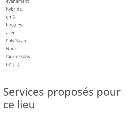
événement
hybride,
en 5
langues
avec
PolyPlay.io.
Nous
fournissons
un [...]
Services proposés pour
ce lieu
Production
Conception
Sonorisation
Fiche
Équipe