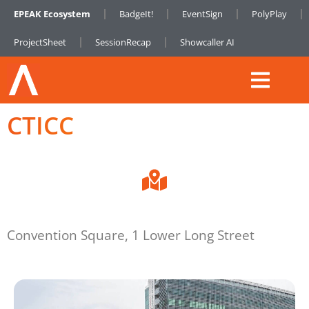
EPEAK Ecosystem
BadgeIt!
EventSign
PolyPlay
ProjectSheet
SessionRecap
Showcaller AI
CTICC
Convention Square, 1 Lower Long Street