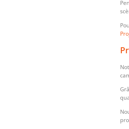
Pen
scè
Pou
Pro
Pr
Not
cam
Grâ
qua
Nou
pro