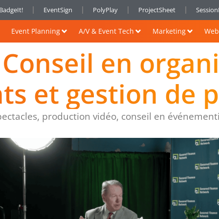
BadgeIt!
EventSign
PolyPlay
ProjectSheet
Sessio
Event Planning
A/V & Event Tech
Marketing
Web 
 Conseil en organ
s et gestion de 
pectacles, production vidéo, conseil en événementi