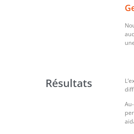
Ge
Nou
aud
une
Résultats
L’e
dif
Au-
per
aid