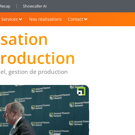
nRecap
Showcaller AI
Services
Nos réalisations
Contact
isation
production
el, gestion de production