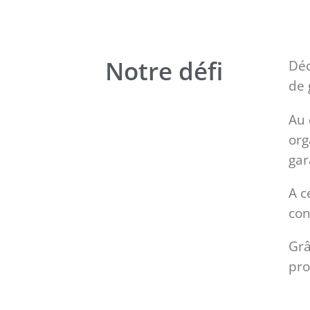
Notre défi
Déc
de 
Au 
org
gar
A c
con
Grâ
pro