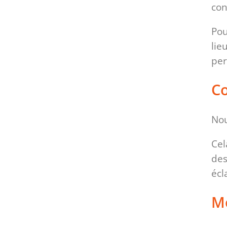
con
Pou
lie
per
Co
Nou
Cel
des
écl
Mo