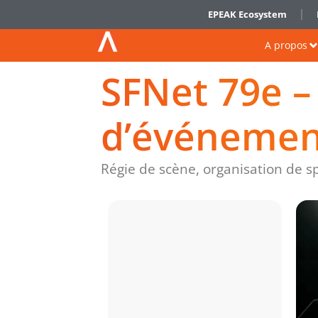
EPEAK Ecosystem
A propos
SFNet 79e –
d’événement
Régie de scène, organisation de s