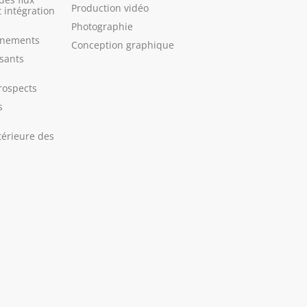
Production vidéo
 intégration
Photographie
énements
Conception graphique
osants
rospects
s
térieure des