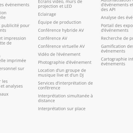
Ecrans vidéo, murs de
des événements
d’événements et
projection et LED
des API
ion
Eclairage
lle
Analyse des év
Équipe de production
 publicité pour
Portail des exp
nts
Conférence hybride AV
d’événements
et impression
Conférence AV
Recherche de p
tte de
Conférence virtuelle AV
Gamification de
événements
Vidéo de l’événement
n
Cartographie in
lle imprimée
Photographie d’événement
événements
ersonnel sur
Location d’un groupe de
musique live et d’un DJ
 les
Services d’interprétation de
et analyses
conférence
baux
Interprétation simultanée à
distance
Interprétation sur place