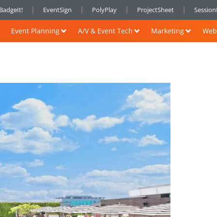
BadgeIt!
EventSign
PolyPlay
ProjectSheet
Sessio
Event Planning
A/V & Event Tech
Marketing
Web 