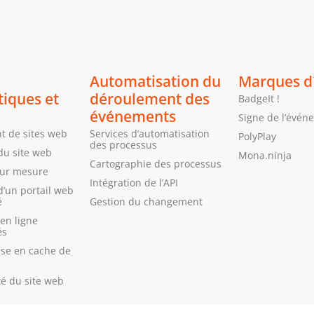
Automatisation du
Marques d
tiques et
déroulement des
BadgeIt !
événements
Signe de l’évén
 de sites web
Services d’automatisation
PolyPlay
des processus
du site web
Mona.ninja
Cartographie des processus
sur mesure
Intégration de l’API
d’un portail web
é
Gestion du changement
en ligne
és
ise en cache de
té du site web