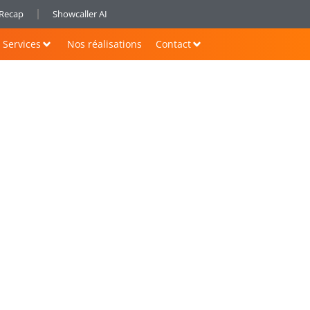
nRecap
Showcaller AI
Services
Nos réalisations
Contact