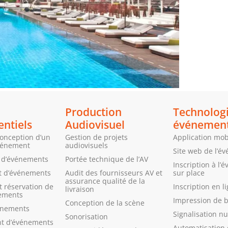
Production
Technolog
ntiels
Audiovisuel
événemen
conception d’un
Gestion de projets
Application mob
vénement
audiovisuels
Site web de l’é
n d’événements
Portée technique de l’AV
Inscription à l
 d’événements
Audit des fournisseurs AV et
sur place
assurance qualité de la
 réservation de
Inscription en l
livraison
nements
Impression de 
Conception de la scène
énements
Signalisation n
Sonorisation
t d’événements
Automatisation 