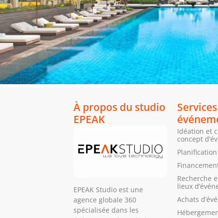
À propos du studio
Services
EPEAK
événeme
Idéation et 
concept d’é
Planificatio
Financement
Recherche et
lieux d’évé
EPEAK Studio est une
Achats d’év
agence globale 360
spécialisée dans les
Hébergemen