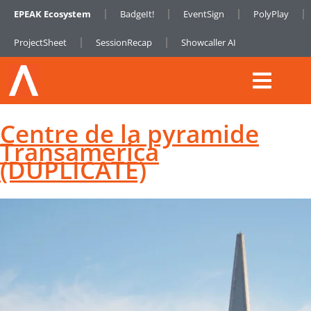
EPEAK Ecosystem
BadgeIt!
EventSign
PolyPlay
ProjectSheet
SessionRecap
Showcaller AI
Centre de la pyramide
Transamerica
(DUPLICATE)