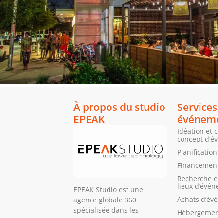
À propos du studio
Services
EPEAK
événeme
Idéation et 
concept d’é
Planificatio
Financement
Recherche et
lieux d’évé
EPEAK Studio est une
Achats d’év
agence globale 360
spécialisée dans les
Hébergemen