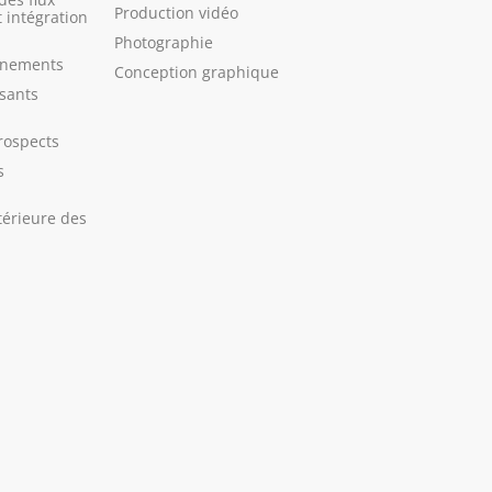
Production vidéo
 intégration
Photographie
énements
Conception graphique
osants
rospects
s
térieure des