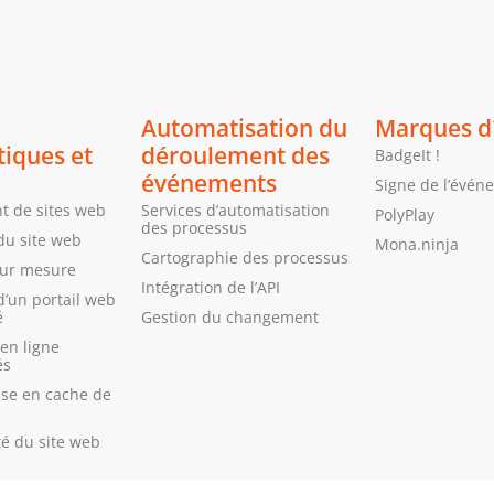
Automatisation du
Marques d
tiques et
déroulement des
BadgeIt !
événements
Signe de l’évén
 de sites web
Services d’automatisation
PolyPlay
des processus
du site web
Mona.ninja
Cartographie des processus
sur mesure
Intégration de l’API
d’un portail web
é
Gestion du changement
en ligne
és
ise en cache de
té du site web