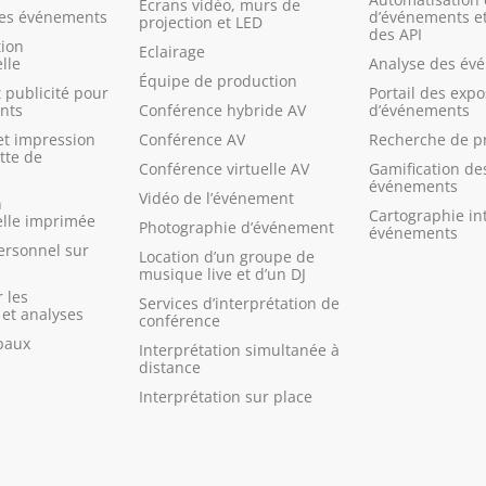
Ecrans vidéo, murs de
des événements
d’événements et
projection et LED
des API
ion
Eclairage
lle
Analyse des év
Équipe de production
 publicité pour
Portail des exp
nts
Conférence hybride AV
d’événements
et impression
Conférence AV
Recherche de p
tte de
Conférence virtuelle AV
Gamification de
événements
Vidéo de l’événement
n
Cartographie in
lle imprimée
Photographie d’événement
événements
ersonnel sur
Location d’un groupe de
musique live et d’un DJ
 les
Services d’interprétation de
et analyses
conférence
baux
Interprétation simultanée à
distance
Interprétation sur place