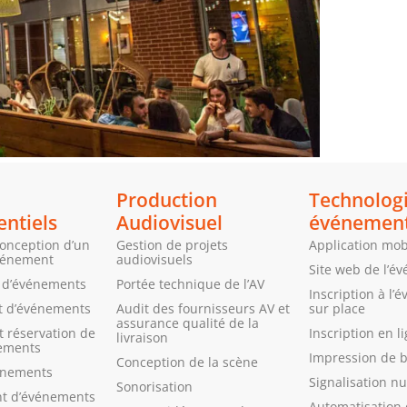
Production
Technolog
ntiels
Audiovisuel
événemen
conception d’un
Gestion de projets
Application mob
vénement
audiovisuels
Site web de l’é
n d’événements
Portée technique de l’AV
Inscription à l
 d’événements
Audit des fournisseurs AV et
sur place
assurance qualité de la
 réservation de
Inscription en l
livraison
nements
Impression de 
Conception de la scène
énements
Signalisation n
Sonorisation
t d’événements
Automatisation 