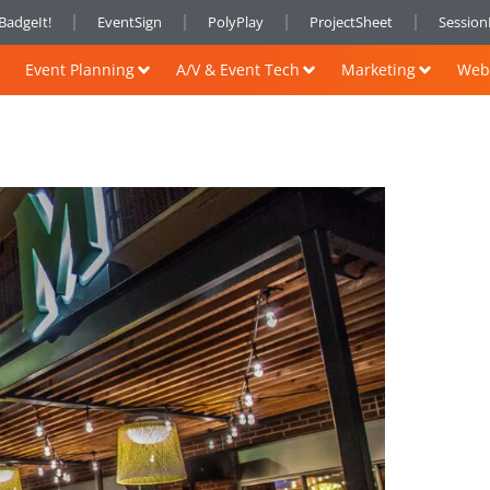
BadgeIt!
EventSign
PolyPlay
ProjectSheet
Sessio
Event Planning
A/V & Event Tech
Marketing
Web 