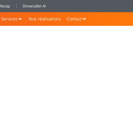
nRecap
Showcaller AI
Services
Nos réalisations
Contact