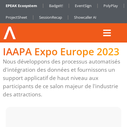
EPEAK Ecosystem
BadgeIt!
EventSign
PolyPlay
ProjectSheet
SessionRecap
Showcaller AI
IAAPA Expo Europe 2023
Nous développons des processus automatisés
d'intégration des données et fournissons un
support applicatif de haut niveau aux
participants de ce salon majeur de l'industrie
des attractions.