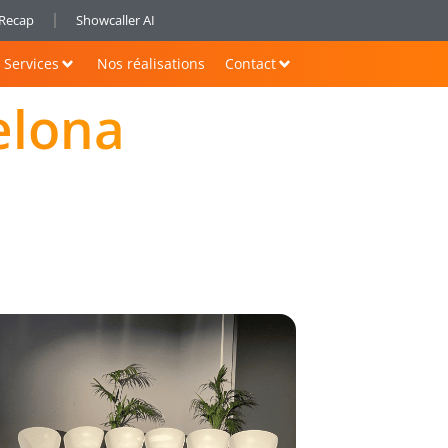
nRecap
Showcaller AI
Services
Nos réalisations
Contact
elona