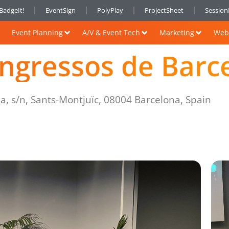
BadgeIt!
EventSign
PolyPlay
ProjectSheet
Sessio
Event Planning
A/V & Event Tech
Marketing
Web 
ngressos de Barc
na, s/n, Sants-Montjuïc, 08004 Barcelona, Spain