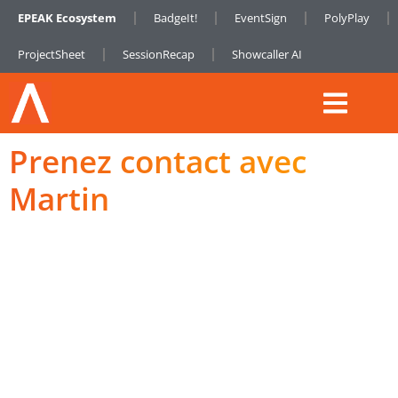
EPEAK Ecosystem
BadgeIt!
EventSign
PolyPlay
ProjectSheet
SessionRecap
Showcaller AI
Prenez contact avec
Martin