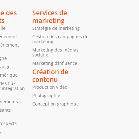
ie des
Services de
ts
marketing
ile
Stratégie de marketing
vénement
Gestion des campagnes de
marketing
’événement
Marketing des médias
sociaux
igne
Marketing d’influence
badges
Création de
umérique
contenu
des flux
Production vidéo
 intégration
Photographie
énements
Conception graphique
osants
rospects
s