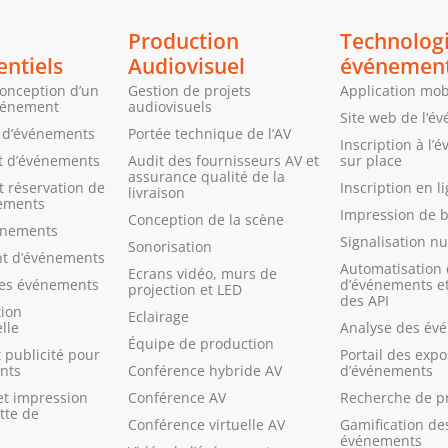
Production
Technolog
ntiels
Audiovisuel
événemen
conception d’un
Gestion de projets
Application mob
vénement
audiovisuels
Site web de l’é
n d’événements
Portée technique de l’AV
Inscription à l
 d’événements
Audit des fournisseurs AV et
sur place
assurance qualité de la
 réservation de
Inscription en l
livraison
nements
Impression de 
Conception de la scène
énements
Signalisation n
Sonorisation
t d’événements
Automatisation 
Ecrans vidéo, murs de
des événements
d’événements et
projection et LED
des API
ion
Eclairage
lle
Analyse des év
Équipe de production
 publicité pour
Portail des exp
nts
Conférence hybride AV
d’événements
et impression
Conférence AV
Recherche de p
tte de
Conférence virtuelle AV
Gamification de
événements