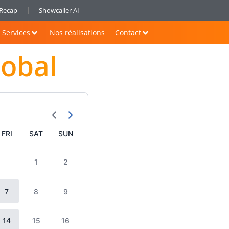
nRecap
Showcaller AI
Services
Nos réalisations
Contact
lobal