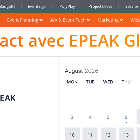
BadgeIt!
EventSign
PolyPlay
ProjectSheet
Sessio
Event Planning
A/V & Event Tech
Marketing
Web 
act avec EPEAK G