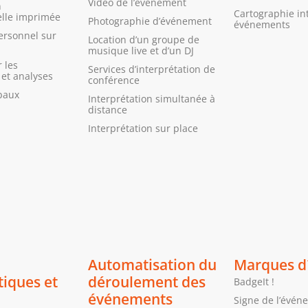
Vidéo de l’événement
n
Cartographie in
lle imprimée
Photographie d’événement
événements
ersonnel sur
Location d’un groupe de
musique live et d’un DJ
 les
Services d’interprétation de
et analyses
conférence
baux
Interprétation simultanée à
distance
Interprétation sur place
Automatisation du
Marques d
tiques et
déroulement des
BadgeIt !
événements
Signe de l’évén