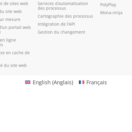
 de sites web
Services d’automatisation
PolyPlay
des processus
du site web
Mona.ninja
Cartographie des processus
sur mesure
Intégration de l’API
d’un portail web
é
Gestion du changement
en ligne
és
ise en cache de
té du site web
English
(
Anglais
)
Français