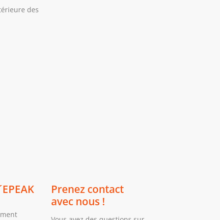
térieure des
´EPEAK
Prenez contact
avec nous !
ement
Vous avez des questions sur